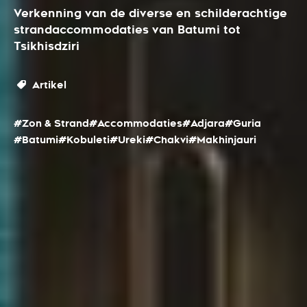
Verkenning van de diverse en schilderachtige
strandaccommodaties van Batumi tot
Tsikhisdziri
Artikel
#Zon & Strand
#Accommodaties
#Adjara
#Guria
#Batumi
#Kobuleti
#Ureki
#Chakvi
#Makhinjauri