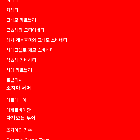
카헤티
크베모 카르틀리
므츠헤타-므티아네티
라차-레흐후미와 크베모 스바네티
사메그렐로-제모 스바네티
삼츠헤-자바헤티
시다 카르틀리
트빌리시
조지아 너머
아르메니아
아제르바이잔
다가오는 투어
조지아의 정수
Georgia Grand Tour