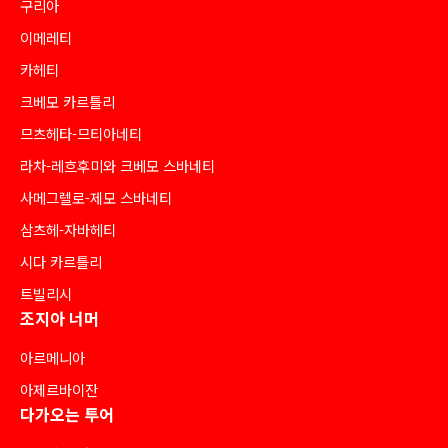
구리아
이메레티
카헤티
크베모 카르틀리
므츠헤타-므티아네티
라차-레흐후미와 크베모 스바네티
사메그렐로-제모 스바네티
삼츠헤-자바헤티
시다 카르틀리
트빌리시
조지아 너머
아르메니아
아제르바이잔
다가오는 투어