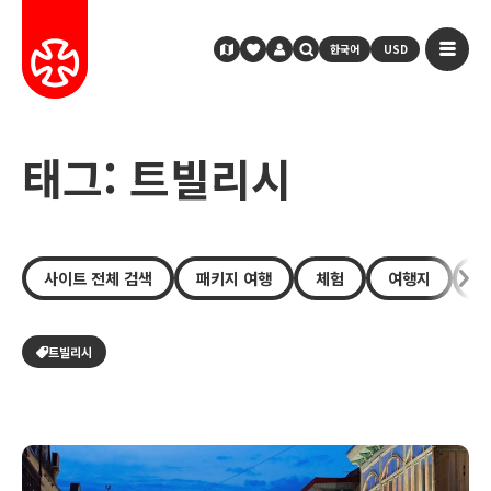
한국어
USD
태그: 트빌리시
사이트 전체 검색
패키지 여행
체험
여행지
장
트빌리시