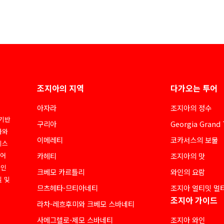
조지아의 지역
다가오는 투어
아자라
조지아의 정수
 기반
구리아
Georgia Grand 
아와
이메레티
코카서스의 보물
네스
디어
카헤티
조지아의 맛
라인
크베모 카르틀리
와인의 요람
질 및
므츠헤타-므티아네티
조지아 얼티밋 멀
조지아 가이드
라차-레흐후미와 크베모 스바네티
사메그렐로-제모 스바네티
조지아 와인