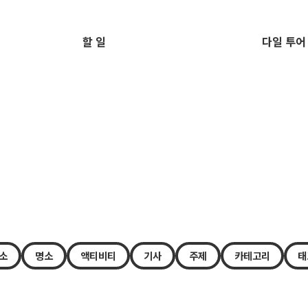
할 일
다일 투어
소
명소
액티비티
기사
주제
카테고리
태