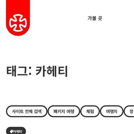
가볼 곳
태그: 카헤티
사이트 전체 검색
패키지 여행
체험
여행지
장
카헤티