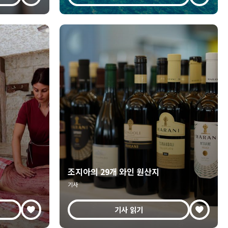
조지아의 29개 와인 원산지
기사
기사 읽기