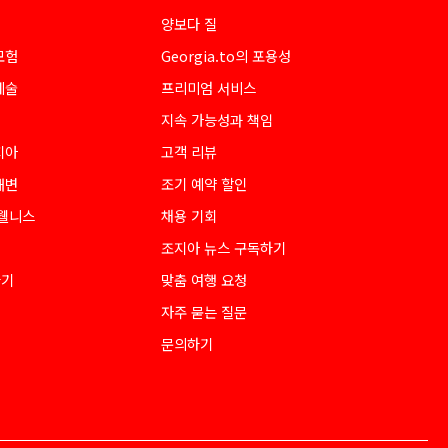
양보다 질
모험
Georgia.to의 포용성
예술
프리미엄 서비스
지속 가능성과 책임
지아
고객 리뷰
해변
조기 예약 할인
 웰니스
채용 기회
조지아 뉴스 구독하기
하기
맞춤 여행 요청
자주 묻는 질문
문의하기