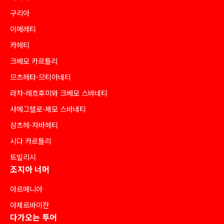
구리아
이메레티
카헤티
크베모 카르틀리
므츠헤타-므티아네티
라차-레흐후미와 크베모 스바네티
사메그렐로-제모 스바네티
삼츠헤-자바헤티
시다 카르틀리
트빌리시
조지아 너머
아르메니아
아제르바이잔
다가오는 투어