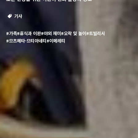
기사
#가족
#휴식과 이완
#야외 재미
#오락 및 놀이
#트빌리시
#므츠헤타-므티아네티
#이메레티