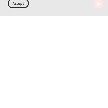
Accept
조지아
기사
보르조미 수치료
보르조미는 미네랄수로 유명한 조지아의 소도시로, 자연
의 아름다움과 치유적 효능이 독특하게 어우러진 곳입니
다. 이 글에서는 보르조미 수치료의 역사와 치료적 특성,
지역 스파들이 제공하는 웰니스 경험을 자세히 살펴봅니
다.