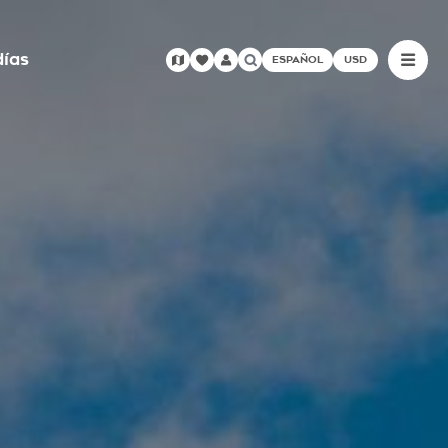
días
ESPAÑOL
USD