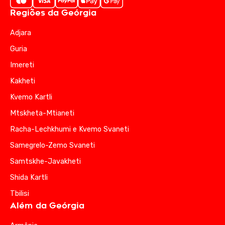
Regiões da Geórgia
Adjara
Guria
Imereti
Kakheti
Kvemo Kartli
Mtskheta-Mtianeti
Racha-Lechkhumi e Kvemo Svaneti
Samegrelo-Zemo Svaneti
Samtskhe-Javakheti
Shida Kartli
Tbilisi
Além da Geórgia