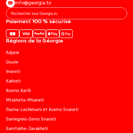
info@georgia.to
Paiement 100 % sécurisé
Régions de la Géorgie
Adjarie
Gourie
Imereti
Kakheti
Kvemo Kartli
Mtskheta-Mtianeti
Racha-Lechkhumi et Kvemo Svaneti
Samegrelo-Zemo Svaneti
Samtskhe-Javakheti