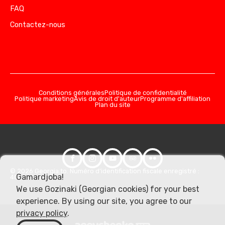
FAQ
Contactez-nous
Conditions générales
Politique de confidentialité
Politique marketing
Avis de droit d'auteur
Programme d'affiliation
Plan du site
© 2026 Georgia.to. Numéro d'identification fiscale enregistré :
Gamardjoba!
406357981
We use Gozinaki (Georgian cookies) for your best
experience. By using our site, you agree to our
privacy policy
.