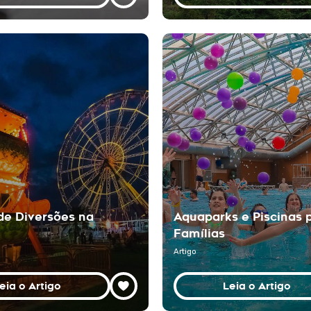
de Diversões na
Aquaparks e Piscinas 
Famílias
Artigo
eia o Artigo
Leia o Artigo