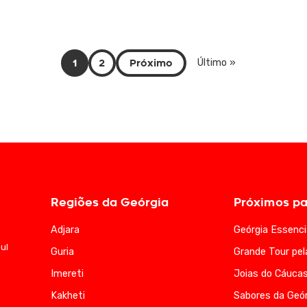
1
2
Próximo
Último »
Regiões da Geórgia
Próximos pa
Adjara
Geórgia Essenci
ul
Guria
Grande Tour pel
Imereti
Joias do Cáuca
Kakheti
Sabores da Geór