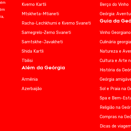
bém
Kvemo Kartli
Berço do Vinho
lém
Mtskheta-Mtianeti
Geórgia: Aventu
ia,
Guia da Geó
Racha-Lechkhumi e Kvemo Svaneti
Samegrelo-Zemo Svaneti
Vinho Georgiano
Samtskhe-Javakheti
Culinária georgi
Shida Kartli
Natureza e Ave
Tbilisi
Cultura e Arte 
Além da Geórgia
História da Geór
Armênia
Geórgia amigáve
Azerbaijão
Sol e Praia na G
Spa e Bem-Esta
Religião na Geór
Compras na Geó
Dicas de viagem