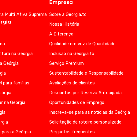
Empresa
ra Multi‑Ativa Suprema
Sobre a Georgia.to
rgia
Nossa História
A Diferença
ana
Qualidade em vez de Quantidade
ntura na Geórgia
Inclusão na Georgia.to
na Geórgia
Serviço Premium
gia
Sustentabilidade e Responsabilidade
l para famílias
Avaliações de clientes
eórgia
Descontos por Reserva Antecipada
r na Geórgia
Oportunidades de Emprego
gia
Inscreva-se para as notícias da Geórgia
rgia
Solicitação de roteiro personalizado
 para a Geórgia
Perguntas frequentes