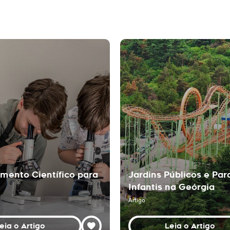
imento Científico para
Jardins Públicos e Par
Infantis na Geórgia
Artigo
eia o Artigo
Leia o Artigo