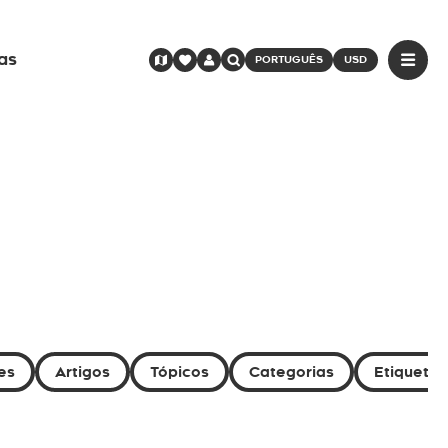
as
PORTUGUÊS
USD
es
Artigos
Tópicos
Categorias
Etiquetas