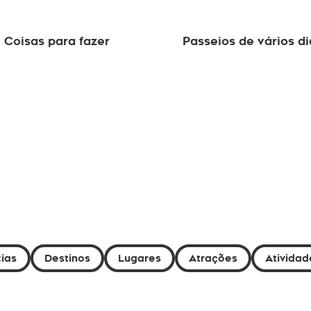
Coisas para fazer
Passeios de vários di
ias
Destinos
Lugares
Atrações
Atividad