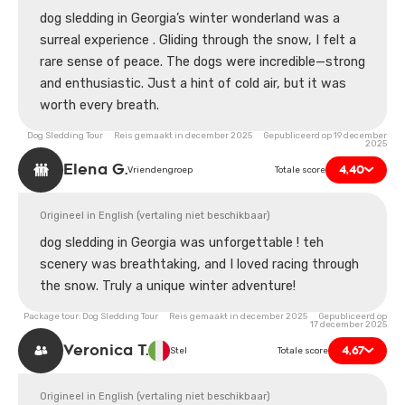
dog sledding in Georgia’s winter wonderland was a
surreal experience . Gliding through the snow, I felt a
rare sense of peace. The dogs were incredible—strong
and enthusiastic. Just a hint of cold air, but it was
worth every breath.
Dog Sledding Tour Reis gemaakt in december 2025 Gepubliceerd op 19 december
2025
Elena G.
4,40
Vriendengroep
Totale score
Origineel in English (vertaling niet beschikbaar)
dog sledding in Georgia was unforgettable ! teh
scenery was breathtaking, and I loved racing through
the snow. Truly a unique winter adventure!
Package tour: Dog Sledding Tour Reis gemaakt in december 2025 Gepubliceerd op
17 december 2025
Veronica T.
4,67
Stel
Totale score
Origineel in English (vertaling niet beschikbaar)