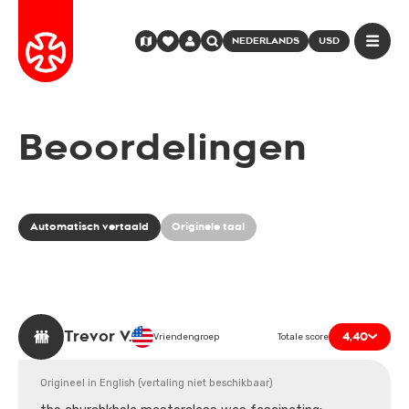
NEDERLANDS
USD
Beoordelingen
Automatisch vertaald
Originele taal
Trevor V.
4,40
Vriendengroep
Totale score
Origineel in English (vertaling niet beschikbaar)