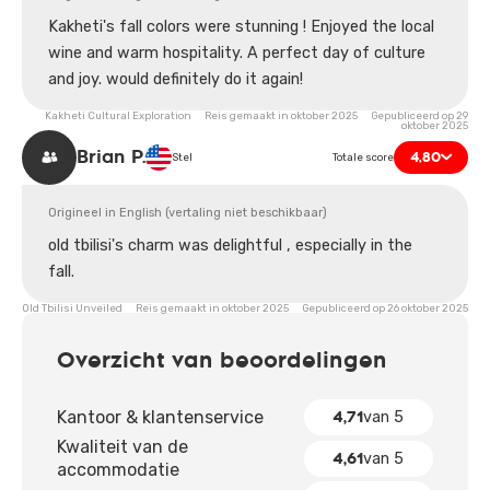
Kakheti's fall colors were stunning ! Enjoyed the local
wine and warm hospitality. A perfect day of culture
and joy. would definitely do it again!
Kakheti Cultural Exploration Reis gemaakt in oktober 2025 Gepubliceerd op 29
oktober 2025
Brian P.
4,80
Stel
Totale score
Origineel in English (vertaling niet beschikbaar)
old tbilisi's charm was delightful , especially in the
fall.
Old Tbilisi Unveiled Reis gemaakt in oktober 2025 Gepubliceerd op 26 oktober 2025
Overzicht van beoordelingen
4,71
Kantoor & klantenservice
van 5
Kwaliteit van de
4,61
van 5
accommodatie