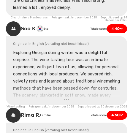
the churchkhela masterclass was fascinating;
learned a lot , enjoyed deeply.
Churchkhela Masterclass Reis gemaakt in december 2025 Gepubliceerd op 24
december 2025
Soo K.
4,40
Stel
Totale score
Origineel in English (vertaling niet beschikbaar)
Exploring Georgia during winter was a delightful
surprise. The wine tasting tour was an intimate
experience, with just two of us, allowing for personal
connections with local producers. We savored rich,
velvety reds and learned about traditional winemaking
methods that have been passed down for centuries.
The scenery, blanketed in soft snow, made every
vineyard stop feel magical. Although it was chilly, the
Wine tasting Reis gemaakt in december 2025 Gepubliceerd op 20 december 2025
warm hospitality of our hosts made up for it. I'd love
Rima R.
4,60
Familie
Totale score
to return someday, perhaps in a different season.
Origineel in English (vertaling niet beschikbaar)