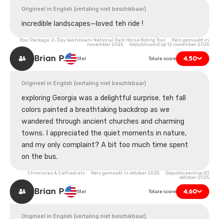
Origineel in English (vertaling niet beschikbaar)
incredible landscapes—loved teh ride !
Tour Package: 2-Day Vashlovani National Park Horse Riding Tour Reis gemaakt in
november 2025 Gepubliceerd op 12 november 2025
Brian P.
4,50
Stel
Totale score
Origineel in English (vertaling niet beschikbaar)
exploring Georgia was a delightful surprise. teh fall
colors painted a breathtaking backdrop as we
wandered through ancient churches and charming
towns. I appreciated the quiet moments in nature,
and my only complaint? A bit too much time spent
on the bus.
Chronicles & Cathedrals Reis gemaakt in oktober 2025 Gepubliceerd op 30
oktober 2025
Brian P.
4,60
Stel
Totale score
Origineel in English (vertaling niet beschikbaar)