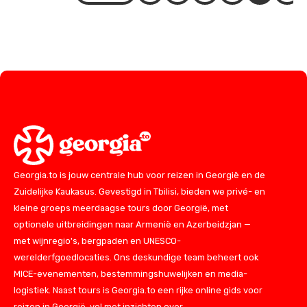
Georgia.to is jouw centrale hub voor reizen in Georgië en de
Zuidelijke Kaukasus. Gevestigd in Tbilisi, bieden we privé- en
kleine groeps meerdaagse tours door Georgië, met
optionele uitbreidingen naar Armenië en Azerbeidzjan —
met wijnregio's, bergpaden en UNESCO-
werelderfgoedlocaties. Ons deskundige team beheert ook
MICE-evenementen, bestemmingshuwelijken en media-
logistiek. Naast tours is Georgia.to een rijke online gids voor
reizen in Georgië, vol met inzichten over