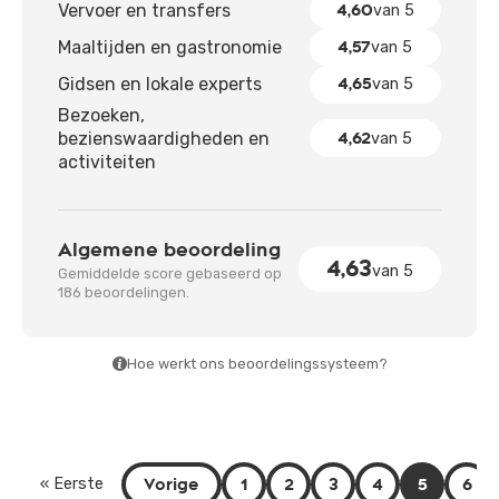
4,60
Vervoer en transfers
van 5
4,57
Maaltijden en gastronomie
van 5
4,65
Gidsen en lokale experts
van 5
Bezoeken,
4,62
bezienswaardigheden en
van 5
activiteiten
Algemene beoordeling
4,63
van 5
Gemiddelde score gebaseerd op
186 beoordelingen.
Hoe werkt ons beoordelingssysteem?
Vorige
1
2
3
4
5
6
« Eerste