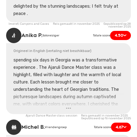
delighted by the stunning landscapes; I felt truly at
peace .
Imereti Canyons and Caves Reis gemaakt in november 2025 Gepubliceerd op 28
november 2025
Anika P.
4,50
Soloreiziger
Totale score
Origineel in English (vertaling niet beschikbaar)
spending six days in Georgia was a transformative
experience . The Ajaruli Dance Master class was a
highlight, filled with laughter and the warmth of local
culture. Each lesson brought me closer to
understanding the heart of Georgian traditions. The
picturesque landscapes during autumn captivated
me, with vibrant colors everywhere. I cherished the
moments shared with fellow travelers, even if we
Ajaruli Dance Master class session Reis gemaakt in november 2025
fumbled some steps together. I’m grateful for the
Gepubliceerd op 16 november 2025
insights I gained, not just in dance but also in life.
Michel B.
4,67
Vriendengroep
Totale score
Georgia has a way of touching your soul deeply.