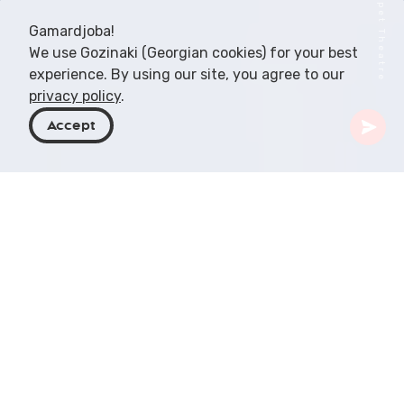
Gamardjoba!
We use Gozinaki (Georgian cookies) for your best
experience. By using our site, you agree to our
privacy policy
.
Accept
Georgië
Artikelen
Poppenshows voor gezinsvermaak
Poppenshows vormen al lange tijd een belangrijk
onderdeel van de Georgische cultuur en bieden
vermaak voor gezinnen en kinderen. Deze