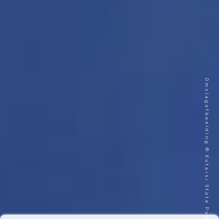
Omslagafbeelding © Kutaisi State Puppet Theatre