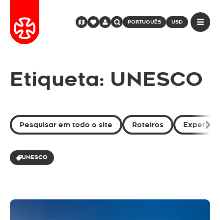
PORTUGUÊS
USD
Etiqueta: UNESCO
Pesquisar em todo o site
Roteiros
Experiênc
UNESCO