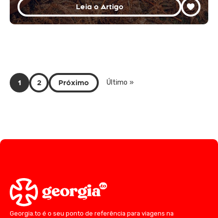
Leia o Artigo
1
2
Próximo
Último »
Georgia.to é o seu ponto de referência para viagens na