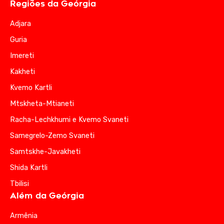
Regiões da Geórgia
Adjara
Guria
Imereti
Kakheti
Kvemo Kartli
Mtskheta-Mtianeti
Racha-Lechkhumi e Kvemo Svaneti
Samegrelo-Zemo Svaneti
Samtskhe-Javakheti
Shida Kartli
Tbilisi
Além da Geórgia
Armênia