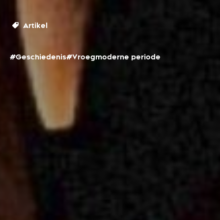
Artikel
#Geschiedenis
#Vroegmoderne periode