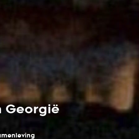
n Georgië
samenleving