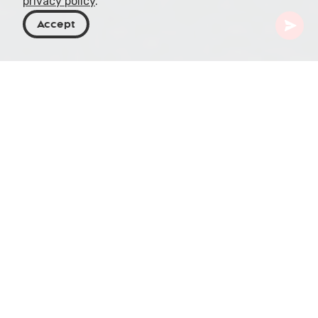
privacy policy
.
Accept
Georgien
Orte zu besuchen
Samtskhe-Javakheti
Khanchali Lake
Auf 1,928 Metern über dem Meeresspiegel, im
Herzen des vulkanischen Gebirges von Javakheti,
liegt der beeindruckende Khanchali Lake. Mit den
Abmessungen 3.08 km × 2.64 km, eingebettet in
der Gemeinde Ninotsminda der Region Samtskhe-
Javakheti, gehört er zum Khanchali Managed