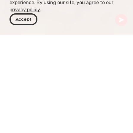
experience. By using our site, you agree to our
privacy policy
.
Accept
Georgien
Artiklar
UNESCO-listad qvevri-vinframställning
Den urgamla georgiska traditionen med qvevri-
vinframställning är inte bara ett kulinariskt
hantverk utan också en kulturell symbol som fått
internationellt erkännande. Metoden, djupt rotad i
Georgiens arv, bygger på användningen av unika,
äggformade lerkärl — qvevri — för jäsning, lagring