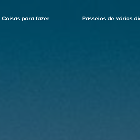
Coisas para fazer
Passeios de vários di