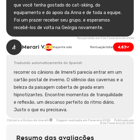
Recomendamos Georgia.to sem reservas.
que você tenha gostado do cat-skiing, do
equipamento e do apoio da Anna e de toda a equipe.
Foi um prazer receber seu grupo, e esperamos
recebê-los de volta na Geórgia novamente.
Respondido em 9 de Fevereiro de 2026
Merari V.
4,83
Viajante solo
Pontuação total
Traduzido automaticamente do Spanish
recorrer os cânions de Imereti parecia entrar em um
cartão postal de inverno. O silêncio das cavernas e a
beleza da paisagem coberta de geada eram
hipnotizantes. Encontrei momentos de tranquilidade
e reflexão, um descanso perfeito do ritmo diário.
Justo o que eu precisava.
Cânions e Grutas de Imereti
Viagem realizada em Fevereiro 2026 Publicado em
8 de Fevereiro de 2026
Resumo das avaliações