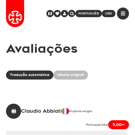
PORTUGUÊS
USD
Avaliações
Tradução automática
Idioma original
Claudio Abbiati
Grupo de amigos
5,00
Pontuação total