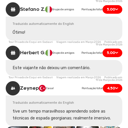
19 de Março de 2026
Stefano Z.
5,00
Grupo de amigos
Pontuação total
Traduzido automaticamente do English
Ótimo!
Tour Privado de Esqui em Gudauri Viagem realizada em Março 2026 Publicado em
19 de Março de 2026
Herbert G.
5,00
Grupo de amigos
Pontuação total
Este viajante não deixou um comentário.
Tour Privado de Esqui em Gudauri Viagem realizada em Março 2026 Publicado em
19 de Março de 2026
Zeynep
4,50
Casal
Pontuação total
Traduzido automaticamente do English
tive um tempo maravilhoso aprendendo sobre as
técnicas de espada georgianas; realmente imersivo.