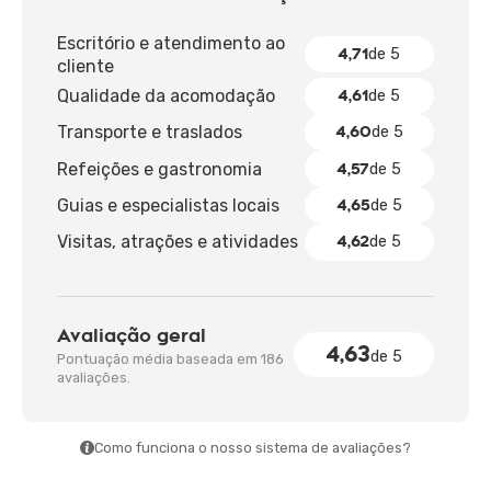
Escritório e atendimento ao
4,71
de 5
cliente
4,61
Qualidade da acomodação
de 5
4,60
Transporte e traslados
de 5
4,57
Refeições e gastronomia
de 5
4,65
Guias e especialistas locais
de 5
4,62
Visitas, atrações e atividades
de 5
Avaliação geral
4,63
de 5
Pontuação média baseada em 186
avaliações.
Como funciona o nosso sistema de avaliações?