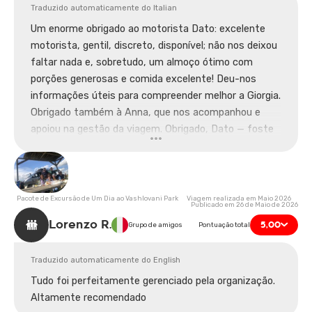
Traduzido automaticamente do Italian
Um enorme obrigado ao motorista Dato: excelente
motorista, gentil, discreto, disponível; não nos deixou
faltar nada e, sobretudo, um almoço ótimo com
porções generosas e comida excelente! Deu-nos
informações úteis para compreender melhor a Giorgia.
Obrigado também à Anna, que nos acompanhou e
apoiou na gestão da viagem. Obrigado, Dato — foste
fantástico. Muito obrigado 🤗🤗🤗🤗
Pacote de Excursão de Um Dia ao Vashlovani Park Viagem realizada em Maio 2026
Publicado em 26 de Maio de 2026
Lorenzo R.
5,00
Grupo de amigos
Pontuação total
Traduzido automaticamente do English
Tudo foi perfeitamente gerenciado pela organização.
Altamente recomendado