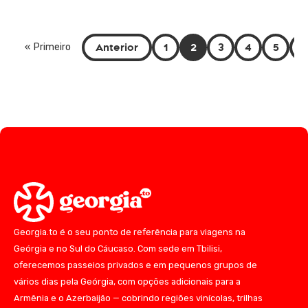
Anterior
1
2
3
4
5
6
« Primeiro
Georgia.to é o seu ponto de referência para viagens na
Geórgia e no Sul do Cáucaso. Com sede em Tbilisi,
oferecemos passeios privados e em pequenos grupos de
vários dias pela Geórgia, com opções adicionais para a
Armênia e o Azerbaijão — cobrindo regiões vinícolas, trilhas