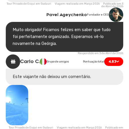
Tour Privado de Esqui em Gudauri Viagem realizada em Março 2026 Publicado em 3
de Abril de 2026
Pavel Ageychenko
Fundador e CEO
Muito obrigado! Ficamos felizes em saber que tudo
foi perfeitamente organizado. Esperamos vê-lo
novamente na Geórgia.
Respondido em 3 de Abril de 2026
Carlo C.
4,83
Grupo de amigos
Pontuação total
Este viajante não deixou um comentário.
Tour Privado de Esqui em Gudauri Viagem realizada em Março 2026 Publicado em