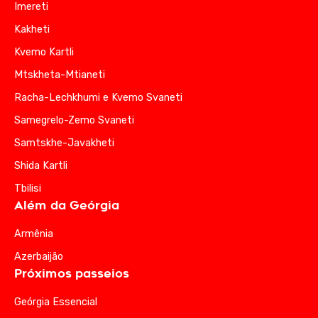
Imereti
Kakheti
Kvemo Kartli
Mtskheta-Mtianeti
Racha-Lechkhumi e Kvemo Svaneti
Samegrelo-Zemo Svaneti
Samtskhe-Javakheti
Shida Kartli
Tbilisi
Além da Geórgia
Armênia
Azerbaijão
Próximos passeios
Geórgia Essencial