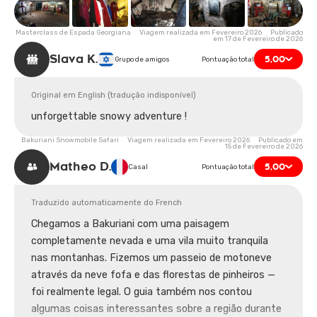
Masterclass de Espada Georgiana Viagem realizada em Fevereiro 2026 Publicado
em 17 de Fevereiro de 2026
Slava K.
5,00
Grupo de amigos
Pontuação total
Original em English (tradução indisponível)
unforgettable snowy adventure !
Bakuriani Snowmobile Safari Viagem realizada em Fevereiro 2026 Publicado em
15 de Fevereiro de 2026
Matheo D.
5,00
Casal
Pontuação total
Traduzido automaticamente do French
Chegamos a Bakuriani com uma paisagem
completamente nevada e uma vila muito tranquila
nas montanhas. Fizemos um passeio de motoneve
através da neve fofa e das florestas de pinheiros —
foi realmente legal. O guia também nos contou
algumas coisas interessantes sobre a região durante