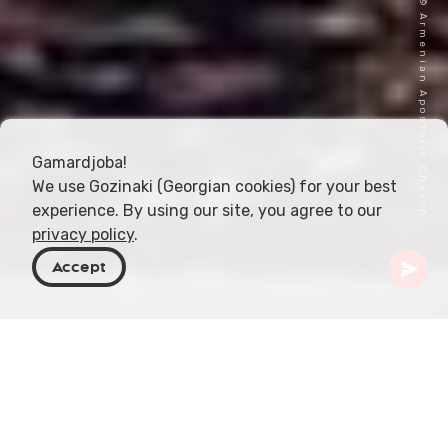
Imagem de capa © Armenian Apostolic Church
Gamardjoba!
We use Gozinaki (Georgian cookies) for your best
experience. By using our site, you agree to our
privacy policy
.
Accept
Geórgia
Artigos
Igreja Apostólica Arménia na Geórgia