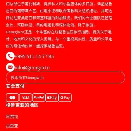
们总部位于第比利斯，提供私人和小型团体的多日游，涵盖格鲁
吉亚的葡萄酒产区、山地小径和联合国教科文组织遗址，并可选
择前往亚美尼亚和阿塞拜疆的附加服务。我们的专业团队还管理
会议、奖励旅游、目的地婚礼和媒体物流。除了旅游，
Georgia.to还是一个丰富的在线格鲁吉亚旅行指南，提供关于地
标、地点和文化的深入见解。与一个重视真实性、质量和公平定
价的可信赖伙伴一起探索格鲁吉亚。
+995 511 14 77 85
info@georgia.to
安全支付
格鲁吉亚的地区
阿贾拉
古里亚