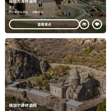
诺拉万克修道院
景点
历史和考古遗址 · 宗教场所
查看景点
格加尔德修道院