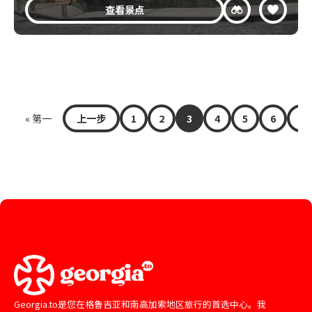
查看景点
« 第一
上一步
1
2
3
4
5
6
7
Georgia.to是您在格鲁吉亚和南高加索地区旅行的首选中心。我