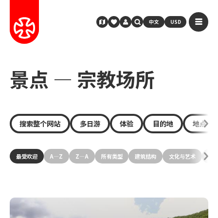
中文
USD
景点 — 宗教场所
搜索整个网站
多日游
体验
目的地
地点
最受欢迎
A—Z
Z—A
所有类型
建筑结构
文化与艺术
历