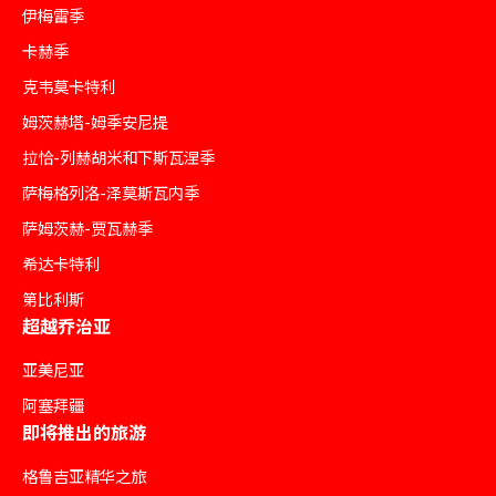
伊梅雷季
卡赫季
克韦莫卡特利
姆茨赫塔-姆季安尼提
拉恰-列赫胡米和下斯瓦涅季
萨梅格列洛-泽莫斯瓦内季
萨姆茨赫-贾瓦赫季
希达卡特利
第比利斯
超越乔治亚
亚美尼亚
阿塞拜疆
即将推出的旅游
格鲁吉亚精华之旅