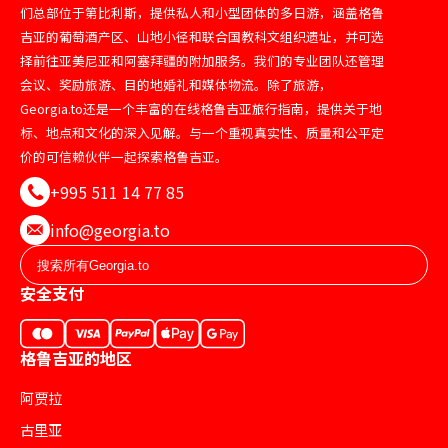
们总部位于第比利斯，提供私人和小型团体的多日游，涵盖格鲁
吉亚的葡萄酒产区、山地小径和联合国教科文组织遗址，并可选
择前往亚美尼亚和阿塞拜疆的附加服务。我们的专业团队还管理
会议、奖励旅游、目的地婚礼和媒体物流。除了旅游，
Georgia.to还是一个丰富的在线格鲁吉亚旅行指南，提供关于地
标、地点和文化的深入见解。与一个重视真实性、质量和公平定
价的可信赖伙伴一起探索格鲁吉亚。
+995 511 14 77 85
info@georgia.to
安全支付
格鲁吉亚的地区
阿贾拉
古里亚