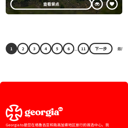
查看景点
...
1
2
3
4
5
6
11
下一步
最后 »
Georgia.to是您在格鲁吉亚和南高加索地区旅行的首选中心。我