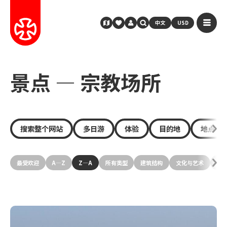
中文
USD
景点 — 宗教场所
搜索整个网站
多日游
体验
目的地
地点
最受欢迎
A—Z
Z—A
所有类型
建筑结构
文化与艺术
历