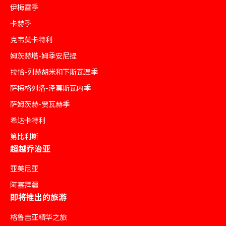
伊梅雷季
卡赫季
克韦莫卡特利
姆茨赫塔-姆季安尼提
拉恰-列赫胡米和下斯瓦涅季
萨梅格列洛-泽莫斯瓦内季
萨姆茨赫-贾瓦赫季
希达卡特利
第比利斯
超越乔治亚
亚美尼亚
阿塞拜疆
即将推出的旅游
格鲁吉亚精华之旅