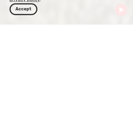
Accept
Грузия
Направления
Аджария
Озеро Tbikeli
Расположенное в пышных ландшафтах
Аджарии, в пределах национального парка
Kintrishi, озеро Tbikeli привлекает внимание не
только своей уникальной формой сердца, но и
тем, что находится на северо‑восточных
склонах горы Nabadziri на высоте 2222 метров.
Глубина озера колеблется от 8 до 10 метров;