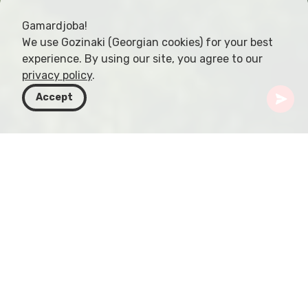
Gamardjoba!
We use Gozinaki (Georgian cookies) for your best
experience. By using our site, you agree to our
privacy policy
.
Accept
Gruzja
Kierunki
Kakheti
Rzeka Iori
Wcinając się w serce stepowego ekosystemu
Gruzji, rzeka Iori odgrywa kluczową rolę w
podtrzymaniu i rozwoju różnorodnego życia
dzikiej przyrody tego regionu. Źródła rzeki