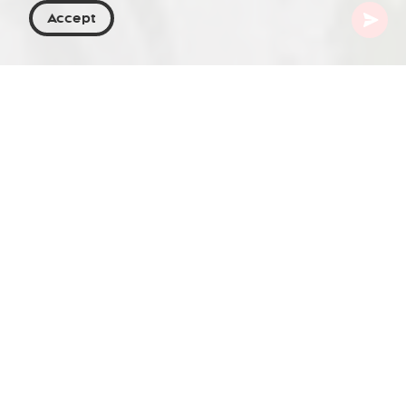
Accept
Georgien
Orte zu besuchen
Samegrelo-Zemo Svaneti
Enguri-Talsperre
Die Enguri-Talsperre (auch Inguri genannt) ist ein
großes Wasserkraftwerk am Fluss Enguri im
Westen Georgiens. Mit einer Höhe von 272 Metern
gehört sie zu den höchsten Talsperren der Welt.
Der Bau begann 1961 und wurde 1978
abgeschlossen. Die Talsperre ist eine wichtige
Energiequelle Georgiens und liefert etwa 40 % des