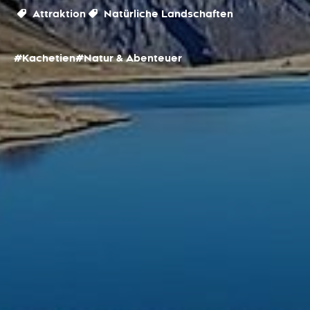
Attraktion
Natürliche Landschaften
#Kachetien
#Natur & Abenteuer