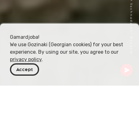
Omslagsbild © Vachnadziani Museum
Gamardjoba!
We use Gozinaki (Georgian cookies) for your best
experience. By using our site, you agree to our
privacy policy
.
Accept
Georgien
Resmål
Kakheti
Giorgi Maisuradze byhistoriska museum
I hjärtat av byn Vachnadziani ligger en skattkista