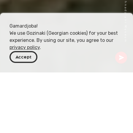
Gamardjoba!
We use Gozinaki (Georgian cookies) for your best
experience. By using our site, you agree to our
privacy policy
.
Accept
Georgia
Destinazioni
Kakheti
Museo storico del villaggio Giorgi Maisuradze
Nel cuore del villaggio di Vachnadziani si trova un
tesoro di storie, raccolto con cura tra le mura del