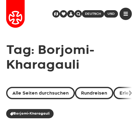
DEUTSCH
USD
Tag: Borjomi-
Kharagauli
Alle Seiten durchsuchen
Rundreisen
Erlebni
Borjomi-Kharagauli