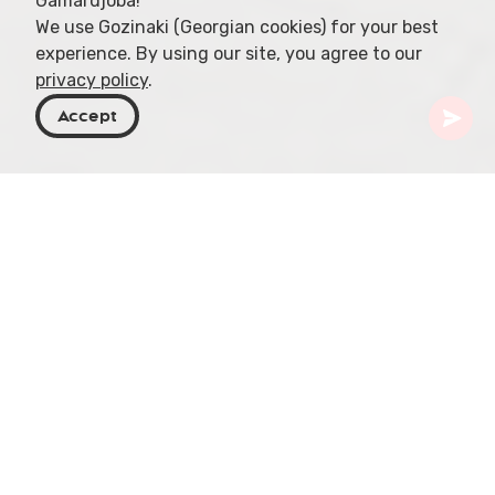
Gamardjoba!
We use Gozinaki (Georgian cookies) for your best
experience. By using our site, you agree to our
privacy policy
.
Accept
Georgien
Orte zu besuchen
Tiflis
East Point
Nur 12 Minuten Autofahrt, etwa 9 km vom
Stadtzentrum Tbilisi entfernt, erwartet Sie das
East Point Shopping Mall – Ihr Tor zu einem neuen
Shopping- und Entertainment-Erlebnis. Das
offene Konzept verbindet Modeleidenschaft mit