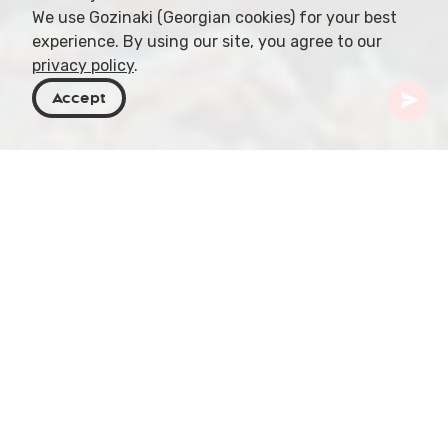
We use Gozinaki (Georgian cookies) for your best
experience. By using our site, you agree to our
privacy policy
.
Accept
Georgien
Orte zu besuchen
Mtskheta-Mtianeti
Kelitsadi Lake
Auf 3081 m über dem Meeresspiegel in der
Kazbegi Municipality gelegen, steht der Kelitsadi
Lake als Zeugnis Georgiens wilder, unberührter
Schönheit. Als einer der höchstgelegenen Seen