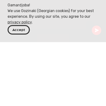
Gamardjoba!
We use Gozinaki (Georgian cookies) for your best
experience. By using our site, you agree to our
privacy policy
.
Accept
Georgien
Artikel
Georgischer Rotwein
Georgischer Rotwein, ein Symbol des reichen
vitikulturellen Erbes der Nation, bietet
Weinliebhabern und Reisenden ein
unverwechselbares Erlebnis. Dieser Artikel stellt