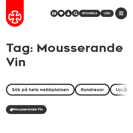
SVENSKA
USD
Tag: Mousserande
Vin
Sök på hela webbplatsen
Rundresor
Uppleve
Mousserande Vin