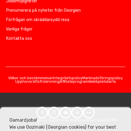
Jobbmöjligheter
Prenumerera på nyheter från Georgien
Förfrågan om skräddarsydd resa
Vanliga frågor
Kontakta oss
Villkor och bestämmelser
Integritetspolicy
Marknadsföringspolicy
Upphovsrättsfriskrivning
Affiliateprogram
Webbplatskarta
Gamardjoba!
© 2026 Georgia.to. Registrerat skattenummer: 406357981
We use Gozinaki (Georgian cookies) for your best