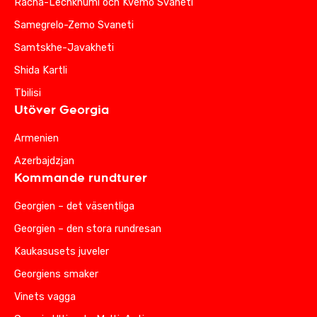
Racha-Lechkhumi och Kvemo Svaneti
Samegrelo-Zemo Svaneti
Samtskhe-Javakheti
Shida Kartli
Tbilisi
Utöver Georgia
Armenien
Azerbajdzjan
Kommande rundturer
Georgien – det väsentliga
Georgien – den stora rundresan
Kaukasusets juveler
Georgiens smaker
Vinets vagga