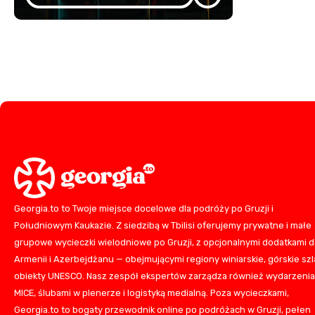
Georgia.to to Twoje miejsce docelowe dla podróży po Gruzji i
Południowym Kaukazie. Z siedzibą w Tbilisi oferujemy prywatne i małe
grupowe wycieczki wielodniowe po Gruzji, z opcjonalnymi dodatkami 
Armenii i Azerbejdżanu — obejmującymi regiony winiarskie, górskie szla
obiekty UNESCO. Nasz zespół ekspertów zarządza również wydarzeni
MICE, ślubami w plenerze i logistyką medialną. Poza wycieczkami,
Georgia.to to bogaty przewodnik online po podróżach w Gruzji, pełen