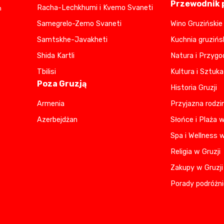
Przewodnik p
Racha-Lechkhumi i Kvemo Svaneti
m
Samegrelo-Zemo Svaneti
Wino Gruzińskie
Samtskhe-Javakheti
Kuchnia gruzińs
Shida Kartli
Natura i Przygo
Tbilisi
Kultura i Sztuka
Poza Gruzją
Historia Gruzji
Armenia
Przyjazna rodzi
Azerbejdżan
Słońce i Plaża w
Spa i Wellness w
Religia w Gruzji
Zakupy w Gruzji
Porady podróżni