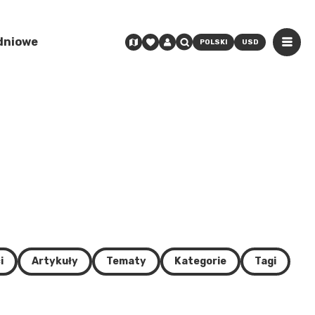
odniowe
POLSKI
USD
i
Artykuły
Tematy
Kategorie
Tagi