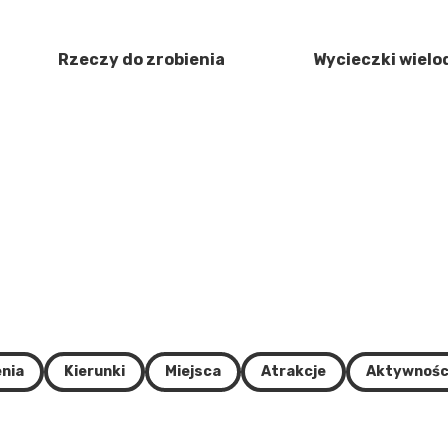
Rzeczy do zrobienia
Wycieczki wiel
nia
Kierunki
Miejsca
Atrakcje
Aktywnośc