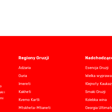
Regiony Gruzji
Nadchodzące
Adżaria
Esencja Gruzji
Guria
Wielka wyprawa 
Imereti
Klejnoty Kaukaz
do
Kakheti
Smaki Gruzji
ki i
ami
Kvemo Kartli
Kolebka wina
Mtskheta-Mtianeti
Georgia Ultimat