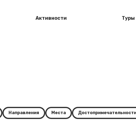
Активности
Туры
Направления
Места
Достопримечательност