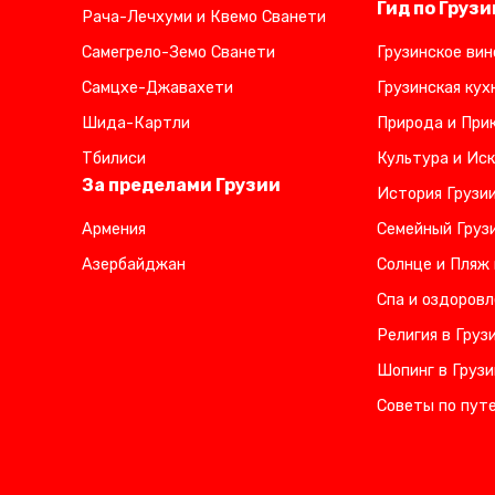
Гид по Грузи
Рача-Лечхуми и Квемо Сванети
Самегрело-Земо Сванети
Грузинское вин
Самцхе-Джавахети
Грузинская кух
Шида-Картли
Природа и Прик
Тбилиси
Культура и Иск
За пределами Грузии
История Грузи
Армения
Семейный Груз
Азербайджан
Солнце и Пляж 
Спа и оздоровл
Религия в Груз
Шопинг в Грузи
Советы по пут