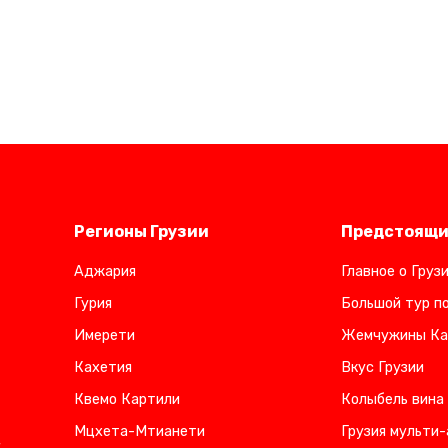
Регионы Грузии
Предстоящи
Аджария
Главное о Груз
Гурия
Большой тур по
Имерети
Жемчужины Ка
Кахетия
Вкус Грузии
Квемо Картили
Колыбель вина
Мцхета-Мтианети
Грузия мульти-
,