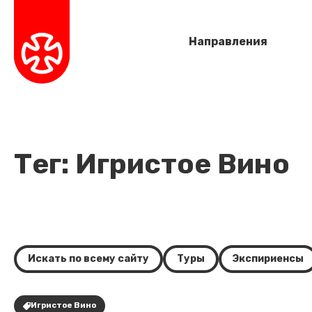
Направления
Тег: Игристое Вино
Искать по всему сайту
Туры
Экспириенсы
Игристое Вино