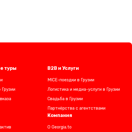
е туры
B2B и Услуги
ии
MICE-поездки в Грузии
 Грузии
Логистика и медиа-услуги в Грузии
вказа
Свадьба в Грузии
Партнёрства с агентствами
Компания
актив
О Georgia.to