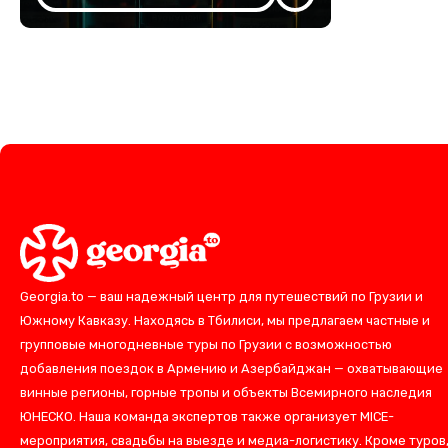
Georgia.to — ваш надежный центр для путешествий по Грузии и
Южному Кавказу. Находясь в Тбилиси, мы предлагаем частные и
групповые многодневные туры по Грузии с возможностью
добавления поездок в Армению и Азербайджан — охватывающие
винные регионы, горные тропы и объекты Всемирного наследия
ЮНЕСКО. Наша команда экспертов также организует MICE-
мероприятия, свадьбы на выезде и медиа-логистику. Кроме туров