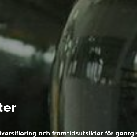
ter
rsifiering och framtidsutsikter för georgis