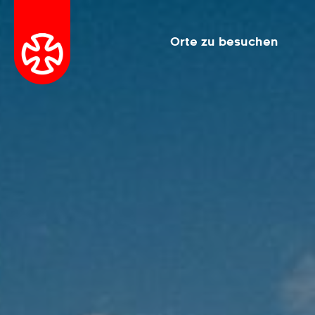
Orte zu besuchen