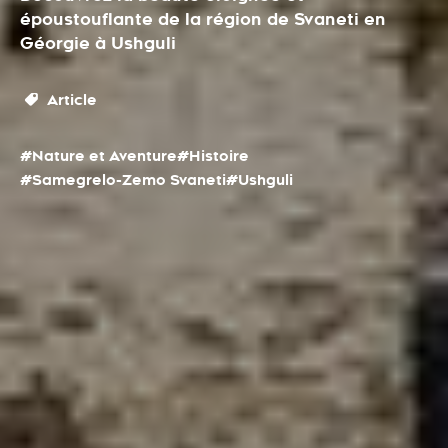
époustouflante de la région de Svaneti en
Géorgie à Ushguli
Article
#Nature et Aventure
#Histoire
#Samegrelo-Zemo Svaneti
#Ushguli