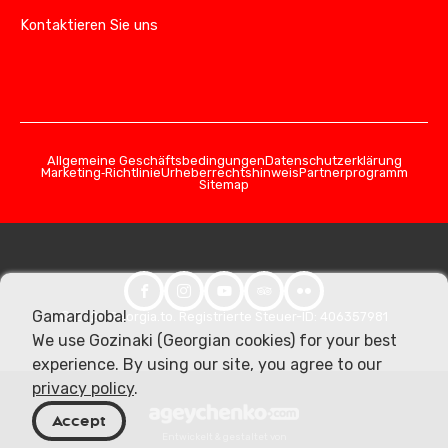
Kontaktieren Sie uns
Allgemeine Geschäftsbedingungen
Datenschutzerklärung
Marketing‑Richtlinie
Urheberrechtshinweis
Partnerprogramm
Sitemap
Gamardjoba!
© 2026 Georgia.to. Registrierte Steuer-ID: 406357981
We use Gozinaki (Georgian cookies) for your best
experience. By using our site, you agree to our
privacy policy
.
Accept
Entwickelt & gestaltet von