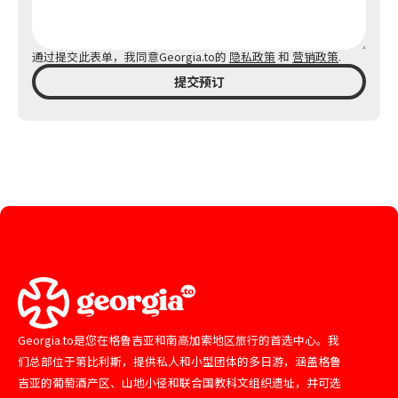
通过提交此表单，我同意Georgia.to的
隐私政策
和
营销政策
.
提交预订
Georgia.to是您在格鲁吉亚和南高加索地区旅行的首选中心。我
们总部位于第比利斯，提供私人和小型团体的多日游，涵盖格鲁
吉亚的葡萄酒产区、山地小径和联合国教科文组织遗址，并可选