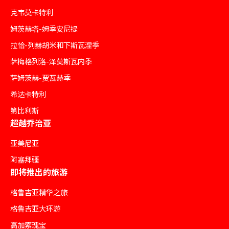
克韦莫卡特利
姆茨赫塔-姆季安尼提
拉恰-列赫胡米和下斯瓦涅季
萨梅格列洛-泽莫斯瓦内季
萨姆茨赫-贾瓦赫季
希达卡特利
第比利斯
超越乔治亚
亚美尼亚
阿塞拜疆
即将推出的旅游
格鲁吉亚精华之旅
格鲁吉亚大环游
高加索瑰宝