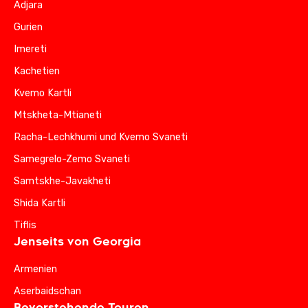
Adjara
Gurien
Imereti
Kachetien
Kvemo Kartli
Mtskheta-Mtianeti
Racha-Lechkhumi und Kvemo Svaneti
Samegrelo-Zemo Svaneti
Samtskhe-Javakheti
Shida Kartli
Tiflis
Jenseits von Georgia
Armenien
Aserbaidschan
Bevorstehende Touren