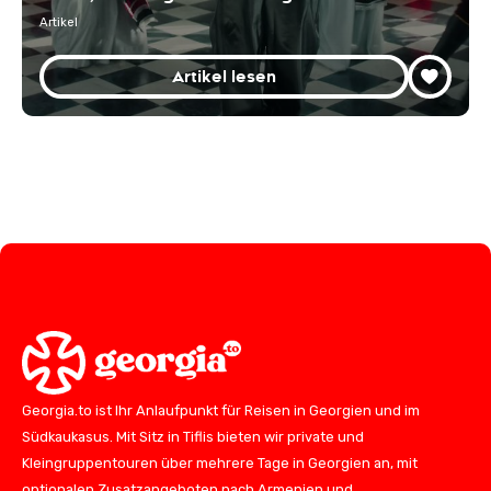
Artikel
Artikel lesen
Georgia.to ist Ihr Anlaufpunkt für Reisen in Georgien und im
Südkaukasus. Mit Sitz in Tiflis bieten wir private und
Kleingruppentouren über mehrere Tage in Georgien an, mit
optionalen Zusatzangeboten nach Armenien und