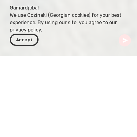
Gamardjoba!
We use Gozinaki (Georgian cookies) for your best
experience. By using our site, you agree to our
privacy policy
.
Accept
Georgien
Orte zu besuchen
Shida Kartli
Ateni-Schlucht
Eingebettet im Schoß des Tana River entfaltet
sich die Ateni-Schlucht mit ihren bezaubernden
Landschaften an den nördlichen Ausläufern des