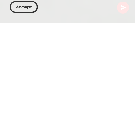
Accept
Georgien
Orte zu besuchen
Samegrelo-Zemo Svaneti
Becho
Auf den Südhängen des mächtigen Großen
Kaukasus gelegen, ist Becho ein bezauberndes
Dorf in der historischen Region Ober-Swaneti.
Dieser reizvolle Ort gehört zu einer Gemeinde, die
dreizehn malerische Dörfer entlang des Dolra-Tals
aneinanderreiht, westlich von Mestia. Becho
fasziniert Besucher mit seinen üppigen Wiesen,