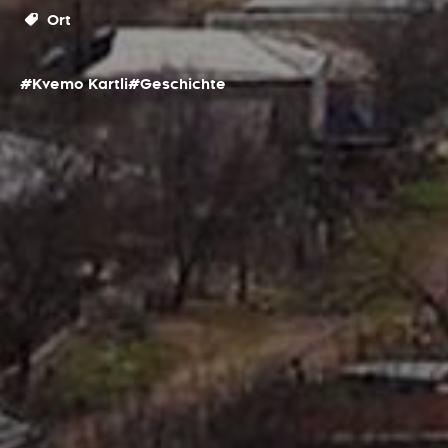
Ort
#Kvemo Kartli
#Geschichte