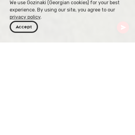
We use Gozinaki (Georgian cookies) for your best
experience. By using our site, you agree to our
privacy policy
.
Accept
Georgien
Orte zu besuchen
Kachetien
Laliskhuri
Entdecken Sie Laliskhuri, ein ruhiges Dorf nahe
Telavi in der Region Kachetien, mit einer
Höhenlage von 443 Metern und etwa 660
Einwohnern. Umgeben von sanften Hügeln,
Weinbergen und Obstgärten lädt dieses idyllische