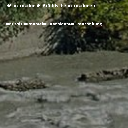
Attraktion
Städtische Attraktionen
#Kutaisi
#Imereti
#Geschichte
#Unterhaltung