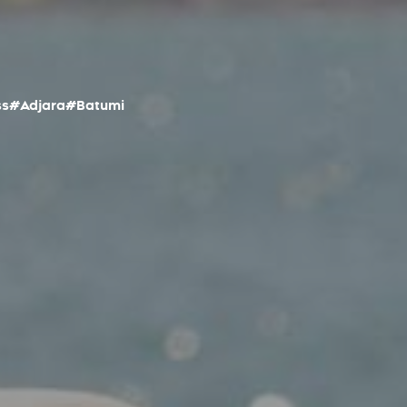
ss
#Adjara
#Batumi