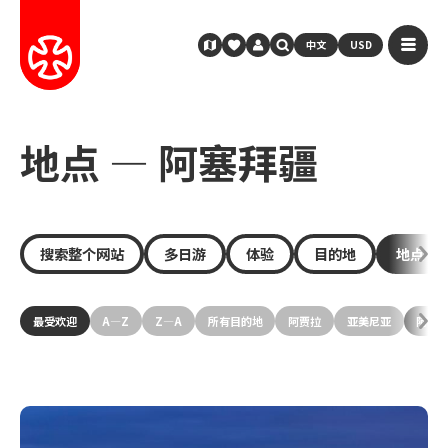
中文
USD
地点 — 阿塞拜疆
搜索整个网站
多日游
体验
目的地
地点
最受欢迎
A—Z
Z—A
所有目的地
阿贾拉
亚美尼亚
阿塞