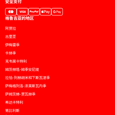
安全支付
格鲁吉亚的地区
阿贾拉
古里亚
伊梅雷季
卡赫季
克韦莫卡特利
姆茨赫塔-姆季安尼提
拉恰-列赫胡米和下斯瓦涅季
萨梅格列洛-泽莫斯瓦内季
萨姆茨赫-贾瓦赫季
希达卡特利
第比利斯