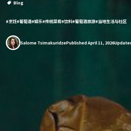
Blog
#烹饪
#葡萄酒
#娱乐
#传统菜肴
#饮料
#葡萄酒旅游
#当地生活与社区
Salome Tsimakuridze
Published April 11, 2026
Updated