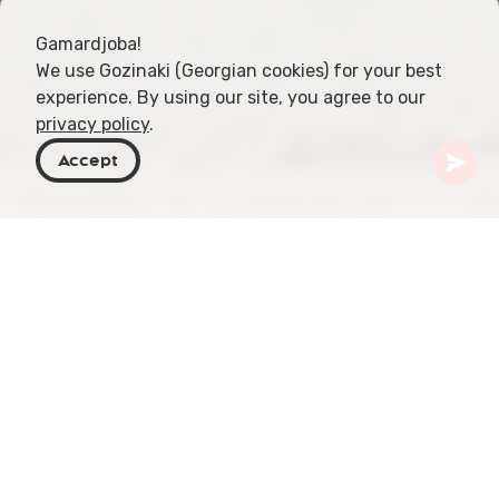
Gamardjoba!
We use Gozinaki (Georgian cookies) for your best
experience. By using our site, you agree to our
privacy policy
.
Accept
Georgien
Resmål
Kvemo Kartli
Didgori Battle Memorial
På det höga berget Didgori, på 1 647 meter, vilar
det magnifika Didgori Battle Memorial. Beläget i
Lilla Kaukasus, i den östra delen av Trialeti-